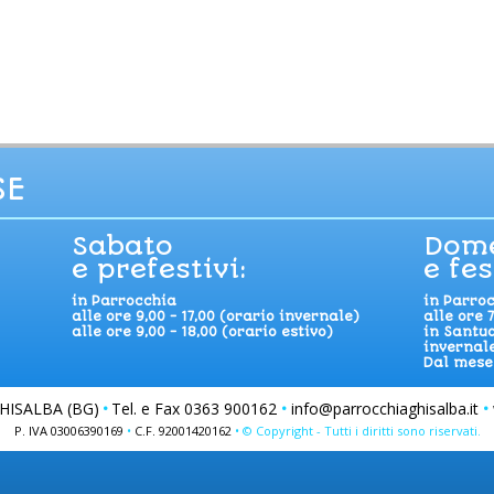
SE
Sabato
Dom
e prefestivi:
e fes
in Parrocchia
in Parro
alle ore 9,00 - 17,00 (orario invernale)
alle ore 7
alle ore 9,00 - 18,00 (orario estivo)
in Santua
invernale
Dal mese 
HISALBA (BG)
•
Tel. e Fax 0363 900162
•
info@parrocchiaghisalba.it
•
P. IVA 03006390169
•
C.F. 92001420162
• © Copyright - Tutti i diritti sono riservati.