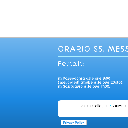
ORARIO SS. MES
Feriali:
in Parrocchia alle ore 9:00
(mercoledì anche alle ore 20:30);
in Santuario alle ore 17:00.
Via Castello, 10
•
24050 G