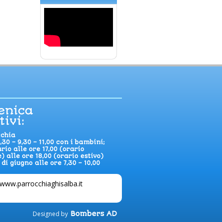
enica
tivi:
cchia
,30 – 9,30 – 11,00 con i bambini;
rio alle ore 17,00 (orario
) alle ore 18,00 (orario estivo)
di giugno alle ore 7,30 – 10,00
www.parrocchiaghisalba.it
Designed by
Bombers AD