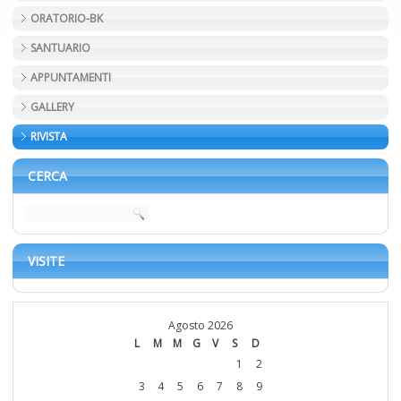
ORATORIO-BK
SANTUARIO
APPUNTAMENTI
GALLERY
RIVISTA
CERCA
VISITE
Agosto 2026
L
M
M
G
V
S
D
1
2
3
4
5
6
7
8
9