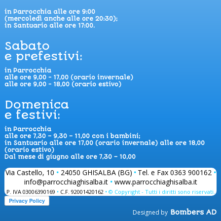
in Parrocchia alle ore 9:00
(mercoledì anche alle ore 20:30);
in Santuario alle ore 17:00.
Sabato
e prefestivi:
in Parrocchia
alle ore 9,00 - 17,00 (orario invernale)
alle ore 9,00 - 18,00 (orario estivo)
Domenica
e festivi:
in Parrocchia
alle ore 7,30 – 9,30 – 11,00 con i bambini;
in Santuario alle ore 17,00 (orario invernale) alle ore 18,00
(orario estivo)
Dal mese di giugno alle ore 7,30 – 10,00
Via Castello, 10
•
24050 GHISALBA (BG)
•
Tel. e Fax 0363 900162
•
info@parrocchiaghisalba.it
•
www.parrocchiaghisalba.it
P. IVA 03006390169
•
C.F. 92001420162
• © Copyright - Tutti i diritti sono riservati.
Designed by
Bombers AD