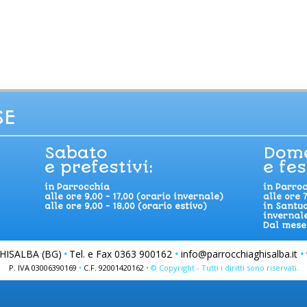
SE
Sabato
Dom
e prefestivi:
e fes
in Parrocchia
in Parro
alle ore 9,00 - 17,00 (orario invernale)
alle ore 7
alle ore 9,00 - 18,00 (orario estivo)
in Santua
invernale
Dal mese 
HISALBA (BG)
•
Tel. e Fax 0363 900162
•
info@parrocchiaghisalba.it
•
P. IVA 03006390169
•
C.F. 92001420162
• © Copyright - Tutti i diritti sono riservati.