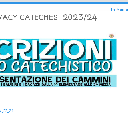
The Marri
VACY CATECHESI 2023/24
i_23_24