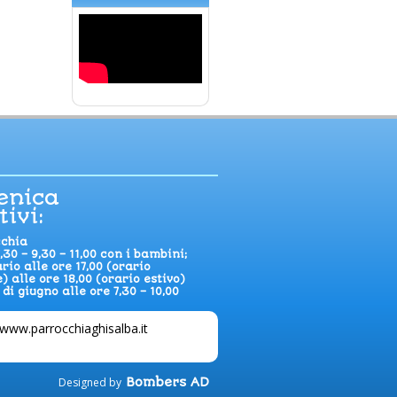
enica
tivi:
cchia
,30 – 9,30 – 11,00 con i bambini;
rio alle ore 17,00 (orario
) alle ore 18,00 (orario estivo)
di giugno alle ore 7,30 – 10,00
www.parrocchiaghisalba.it
Designed by
Bombers AD