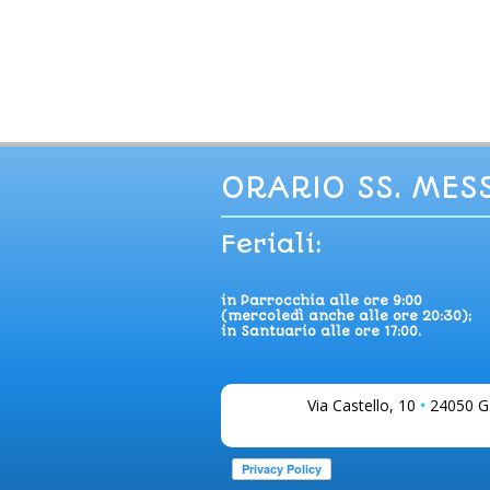
ORARIO SS. MES
Feriali:
in Parrocchia alle ore 9:00
(mercoledì anche alle ore 20:30);
in Santuario alle ore 17:00.
Via Castello, 10
•
24050 G