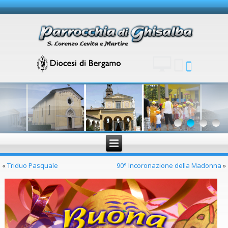
«
Triduo Pasquale
90° Incoronazione della Madonna
»